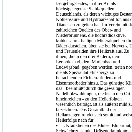
Isergebirgsbades, in ihrer Art als
höchstgelegenste Stahl- quellen
Deutschlands, als deren wichtiges Bestan
Kohlensäure und Hydroarsenat-Ion aus
Titaneisen zu gelten hat. Im Verein mit d
zahlreichen Quellen des Ober- und
Niederbrunnens, die hochradioaktive,
kohlensäure- haltigen Mineralquellen für
Bäder darstellen, üben sie bei Nerven-, 
und Frauenleiden ihre Heilkraft aus. Zu
ihnen, die in den drei Bädern, dem
Leopoldsbad, dem Marienbad und
Ludwigsbad, gegeben werden, treten no
die als Spezialität Flinsbergs zu
betrachtenden Fichten- rinden- und
Eisenmoorbäder hinzu. Das günstige Kl
das - beeinflußt durch die gewaltigen
Nadelholzwaldungen, die bis in den Ort
hineinreichen - zu den Heilerfolgen
wesentlich beiträgt, ist als äußerst mild z
bezeichnen. Das Gesamtbild der
Heilanzeigen rundet sich somit und weis
Heilerfolge nach für
l. Krankheiten des Blutes: Blutarmut,
Schwächezustände, Drüsenerkrankungen