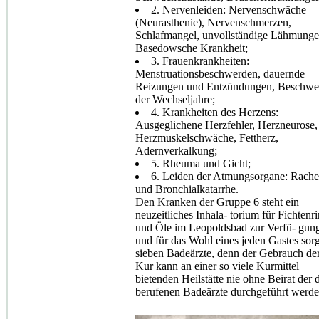
2. Nervenleiden: Nervenschwäche
(Neurasthenie), Nervenschmerzen,
Schlafmangel, unvollständige Lähmunge
Basedowsche Krankheit;
3. Frauenkrankheiten:
Menstruationsbeschwerden, dauernde
Reizungen und Entzündungen, Beschwe
der Wechseljahre;
4. Krankheiten des Herzens:
Ausgeglichene Herzfehler, Herzneurose,
Herzmuskelschwäche, Fettherz,
Adernverkalkung;
5. Rheuma und Gicht;
6. Leiden der Atmungsorgane: Rache
und Bronchialkatarrhe.
Den Kranken der Gruppe 6 steht ein
neuzeitliches Inhala- torium für Fichtenr
und Öle im Leopoldsbad zur Verfü- gun
und für das Wohl eines jeden Gastes sor
sieben Badeärzte, denn der Gebrauch de
Kur kann an einer so viele Kurmittel
bietenden Heilstätte nie ohne Beirat der 
berufenen Badeärzte durchgeführt werde